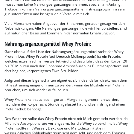
musst man keine Nahrungsergänzungen nehmen, speziell am Anfang.
Trotzdem können Nahrungsergänzungsmittel ein Fitnessprogramm sehr
gut unterstützen und bringen viele Vorteile mit sich.
Viele Menschen haben Angst vor der Einnahme, genauer gesagt vor den
Nebenwirkungen. Alle Nahrungsergänzungen, die wir hier vorstellen, sind
auf natürlicher Basis und kommen in der normalen Ernährung vor.
Nahrungsergänzungsmittel Whey Protein:
Ganz oben auf der Liste der Nahrungsergänzungsmittel steht das Whey
Protein. Das Whey Protein (auf Deutsch Molkenprotein) ist ein Protein,
welches extrem schnell verwertet wird und dazu führt, dass der Körper 20
bis 30 Minuten nach der Einnahme Aminosäuren ins Blut transportiert und
dort beginnt, körpereigenes Eiweiß zu bilden.
Aufgrund dieser Eigenschaften eignet es sich ideal dafür, direkt nach dem
Fitnesstraining eingenommen zu werden, wenn die Muskeln viel Protein
brauchen, um sich wieder aufzubauen.
Whey Protein kann auch sehr gut am Morgen eingenommen werden,
nachdem der Körper acht Stunden gefastet hat, und sehr dringend einen
Proteinschub benötigt.
Des Weiteren sollte das Whey Protein nicht mit Milch gemischt werden, da
Milch die Absorptionsrate verlangsamt, für die Whey so berühmt ist. Whey
Protein sollte mit Wasser, Dextrose und Maltodextrin (ist ein
wasserlösliches Kohlenhydratgemisch) gemischt, und nach dem Training