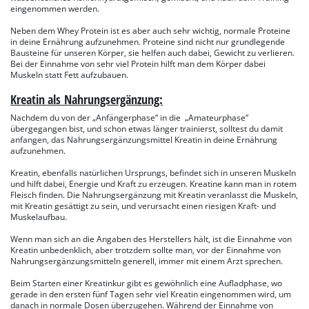
eingenommen werden.
Neben dem Whey Protein ist es aber auch sehr wichtig, normale Proteine
in deine Ernährung aufzunehmen. Proteine sind nicht nur grundlegende
Bausteine für unseren Körper, sie helfen auch dabei, Gewicht zu verlieren.
Bei der Einnahme von sehr viel Protein hilft man dem Körper dabei
Muskeln statt Fett aufzubauen.
Kreatin als Nahrungsergänzung:
Nachdem du von der „Anfängerphase“ in die „Amateurphase“
übergegangen bist, und schon etwas länger trainierst, solltest du damit
anfangen, das Nahrungsergänzungsmittel Kreatin in deine Ernährung
aufzunehmen.
Kreatin, ebenfalls natürlichen Ursprungs, befindet sich in unseren Muskeln
und hilft dabei, Energie und Kraft zu erzeugen. Kreatine kann man in rotem
Fleisch finden. Die Nahrungsergänzung mit Kreatin veranlasst die Muskeln,
mit Kreatin gesättigt zu sein, und verursacht einen riesigen Kraft- und
Muskelaufbau.
Wenn man sich an die Angaben des Herstellers hält, ist die Einnahme von
Kreatin unbedenklich, aber trotzdem sollte man, vor der Einnahme von
Nahrungsergänzungsmitteln generell, immer mit einem Arzt sprechen.
Beim Starten einer Kreatinkur gibt es gewöhnlich eine Aufladphase, wo
gerade in den ersten fünf Tagen sehr viel Kreatin eingenommen wird, um
danach in normale Dosen überzugehen. Während der Einnahme von