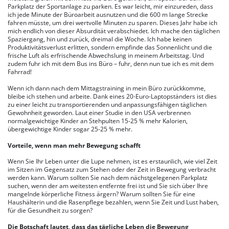
Parkplatz der Sportanlage zu parken. Es war leicht, mir einzureden, dass
ich jede Minute der Büroarbeit ausnutzen und die 600 m lange Strecke
fahren müsste, um drei wertvolle Minuten zu sparen. Dieses Jahr habe ich
mich endlich von dieser Absurdität verabschiedet. Ich mache den täglichen
Spaziergang, hin und zurück, dreimal die Woche. Ich habe keinen
Produktivitätsverlust erlitten, sondern empfinde das Sonnenlicht und die
frische Luft als erfrischende Abwechslung in meinem Arbeitstag. Und
zudem fuhr ich mit dem Bus ins Büro – fuhr, denn nun tue ich es mit dem
Fahrrad!
Wenn ich dann nach dem Mittagstraining in mein Büro zurückkomme,
bleibe ich stehen und arbeite. Dank eines 20-Euro-Laptopständers ist dies
zu einer leicht zu transportierenden und anpassungsfähigen täglichen
Gewohnheit geworden. Laut einer Studie in den USA verbrennen
normalgewichtige Kinder an Stehpulten 15-25 % mehr Kalorien,
übergewichtige Kinder sogar 25-25 % mehr.
Vorteile, wenn man mehr Bewegung schafft
Wenn Sie Ihr Leben unter die Lupe nehmen, ist es erstaunlich, wie viel Zeit
im Sitzen im Gegensatz zum Stehen oder der Zeit in Bewegung verbracht
werden kann. Warum sollten Sie nach dem nächstgelegenen Parkplatz
suchen, wenn der am weitesten entfernte frei ist und Sie sich über Ihre
mangelnde körperliche Fitness ärgern? Warum sollten Sie für eine
Haushälterin und die Rasenpflege bezahlen, wenn Sie Zeit und Lust haben,
für die Gesundheit zu sorgen?
Die Botschaft lautet, dass das tägliche Leben die Bewegung