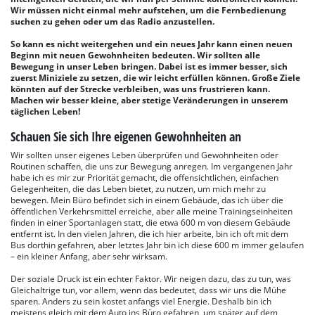
Wir müssen nicht einmal mehr aufstehen, um die Fernbedienung
suchen zu gehen oder um das Radio anzustellen.
So kann es nicht weitergehen und ein neues Jahr kann einen neuen
Beginn mit neuen Gewohnheiten bedeuten. Wir sollten alle
Bewegung in unser Leben bringen. Dabei ist es immer besser, sich
zuerst Miniziele zu setzen, die wir leicht erfüllen können. Große Ziele
könnten auf der Strecke verbleiben, was uns frustrieren kann.
Machen wir besser kleine, aber stetige Veränderungen in unserem
täglichen Leben!
Schauen Sie sich Ihre eigenen Gewohnheiten an
Wir sollten unser eigenes Leben überprüfen und Gewohnheiten oder
Routinen schaffen, die uns zur Bewegung anregen. Im vergangenen Jahr
habe ich es mir zur Priorität gemacht, die offensichtlichen, einfachen
Gelegenheiten, die das Leben bietet, zu nutzen, um mich mehr zu
bewegen. Mein Büro befindet sich in einem Gebäude, das ich über die
öffentlichen Verkehrsmittel erreiche, aber alle meine Trainingseinheiten
finden in einer Sportanlagen statt, die etwa 600 m von diesem Gebäude
entfernt ist. In den vielen Jahren, die ich hier arbeite, bin ich oft mit dem
Bus dorthin gefahren, aber letztes Jahr bin ich diese 600 m immer gelaufen
– ein kleiner Anfang, aber sehr wirksam.
Der soziale Druck ist ein echter Faktor. Wir neigen dazu, das zu tun, was
Gleichaltrige tun, vor allem, wenn das bedeutet, dass wir uns die Mühe
sparen. Anders zu sein kostet anfangs viel Energie. Deshalb bin ich
meistens gleich mit dem Auto ins Büro gefahren, um später auf dem