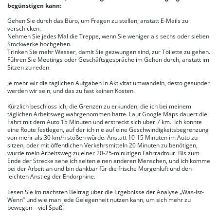
begünstigen kann:
Gehen Sie durch das Büro, um Fragen zu stellen, anstatt E-Mails zu
verschicken.
Nehmen Sie jedes Mal die Treppe, wenn Sie weniger als sechs oder sieben
Stockwerke hochgehen.
Trinken Sie mehr Wasser, damit Sie gezwungen sind, zur Toilette zu gehen.
Führen Sie Meetings oder Geschäftsgespräche im Gehen durch, anstatt im
Sitzen zu reden.
Je mehr wir die täglichen Aufgaben in Aktivität umwandeln, desto gesünder
werden wir sein, und das zu fast keinen Kosten.
Kürzlich beschloss ich, die Grenzen zu erkunden, die ich bei meinem
täglichen Arbeitsweg wahrgenommen hatte. Laut Google Maps dauert die
Fahrt mit dem Auto 15 Minuten und erstreckt sich über 7 km. Ich konnte
eine Route festlegen, auf der ich nie auf eine Geschwindigkeitsbegrenzung
von mehr als 30 km/h stoßen würde. Anstatt 10-15 Minuten im Auto zu
sitzen, oder mit öffentlichen Verkehrsmitteln 20 Minuten zu benötigen,
wurde mein Arbeitsweg zu einer 20-25-minütigen Fahrradtour. Bis zum
Ende der Strecke sehe ich selten einen anderen Menschen, und ich komme
bei der Arbeit an und bin dankbar für die frische Morgenluft und den
leichten Anstieg der Endorphine.
Lesen Sie im nächsten Beitrag über die Ergebnisse der Analyse „Was-Ist-
Wenn” und wie man jede Gelegenheit nutzen kann, um sich mehr zu
bewegen – viel Spaß!