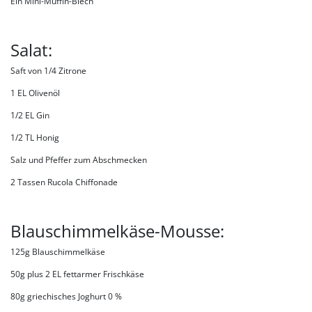
Ein Mini-Muffin-Blech
Salat:
Saft von 1/4 Zitrone
1 EL Olivenöl
1/2 EL Gin
1/2 TL Honig
Salz und Pfeffer zum Abschmecken
2 Tassen Rucola Chiffonade
Blauschimmelkäse-Mousse:
125g Blauschimmelkäse
50g plus 2 EL fettarmer Frischkäse
80g griechisches Joghurt 0 %