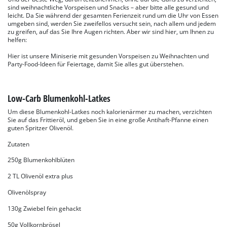
sind weihnachtliche Vorspeisen und Snacks – aber bitte alle gesund und
leicht. Da Sie während der gesamten Ferienzeit rund um die Uhr von Essen
umgeben sind, werden Sie zweifellos versucht sein, nach allem und jedem
zu greifen, auf das Sie Ihre Augen richten. Aber wir sind hier, um Ihnen zu
helfen:
Hier ist unsere Miniserie mit gesunden Vorspeisen zu Weihnachten und
Party-Food-Ideen für Feiertage, damit Sie alles gut überstehen.
Low-Carb Blumenkohl-Latkes
Um diese Blumenkohl-Latkes noch kalorienärmer zu machen, verzichten
Sie auf das Frittieröl, und geben Sie in eine große Antihaft-Pfanne einen
guten Spritzer Olivenöl.
Zutaten
250g Blumenkohlblüten
2 TL Olivenöl extra plus
Olivenölspray
130g Zwiebel fein gehackt
50g Vollkornbrösel