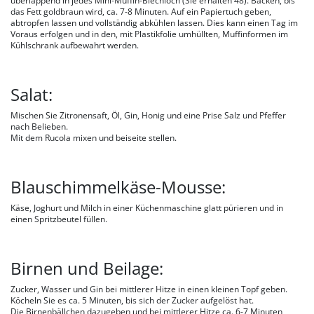
überlappend in jedes Mini-Muffin-Blechloch (Sie erhalten 48). Backen, bis
das Fett goldbraun wird, ca. 7-8 Minuten. Auf ein Papiertuch geben,
abtropfen lassen und vollständig abkühlen lassen. Dies kann einen Tag im
Voraus erfolgen und in den, mit Plastikfolie umhüllten, Muffinformen im
Kühlschrank aufbewahrt werden.
Salat:
Mischen Sie Zitronensaft, Öl, Gin, Honig und eine Prise Salz und Pfeffer
nach Belieben.
Mit dem Rucola mixen und beiseite stellen.
Blauschimmelkäse-Mousse:
Käse, Joghurt und Milch in einer Küchenmaschine glatt pürieren und in
einen Spritzbeutel füllen.
Birnen und Beilage:
Zucker, Wasser und Gin bei mittlerer Hitze in einen kleinen Topf geben.
Köcheln Sie es ca. 5 Minuten, bis sich der Zucker aufgelöst hat.
Die Birnenbällchen dazugeben und bei mittlerer Hitze ca. 6-7 Minuten