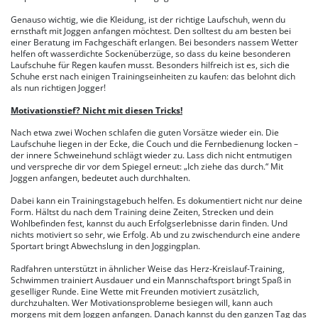
Genauso wichtig, wie die Kleidung, ist der richtige Laufschuh, wenn du
ernsthaft mit Joggen anfangen möchtest. Den solltest du am besten bei
einer Beratung im Fachgeschäft erlangen. Bei besonders nassem Wetter
helfen oft wasserdichte Sockenüberzüge, so dass du keine besonderen
Laufschuhe für Regen kaufen musst. Besonders hilfreich ist es, sich die
Schuhe erst nach einigen Trainingseinheiten zu kaufen: das belohnt dich
als nun richtigen Jogger!
Motivationstief? Nicht mit diesen Tricks!
Nach etwa zwei Wochen schlafen die guten Vorsätze wieder ein. Die
Laufschuhe liegen in der Ecke, die Couch und die Fernbedienung locken –
der innere Schweinehund schlägt wieder zu. Lass dich nicht entmutigen
und verspreche dir vor dem Spiegel erneut: „Ich ziehe das durch.“ Mit
Joggen anfangen, bedeutet auch durchhalten.
Dabei kann ein Trainingstagebuch helfen. Es dokumentiert nicht nur deine
Form. Hältst du nach dem Training deine Zeiten, Strecken und dein
Wohlbefinden fest, kannst du auch Erfolgserlebnisse darin finden. Und
nichts motiviert so sehr, wie Erfolg. Ab und zu zwischendurch eine andere
Sportart bringt Abwechslung in den Joggingplan.
Radfahren unterstützt in ähnlicher Weise das Herz-Kreislauf-Training,
Schwimmen trainiert Ausdauer und ein Mannschaftsport bringt Spaß in
geselliger Runde. Eine Wette mit Freunden motiviert zusätzlich,
durchzuhalten. Wer Motivationsprobleme besiegen will, kann auch
morgens mit dem Joggen anfangen. Danach kannst du den ganzen Tag das