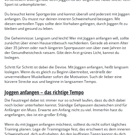
Sport ist unkomplizierter.
Du brauchst keine Sportgeräte und kannst überall und jederzeit mit Joggen
anfangen. Du musst nur deinen inneren Schweinehund besiegen. Mit
diesen wertvollen Tipps sollte dein Vorhaben gelingen, durch Joggen fit zu
bleiben und gesund zu leben.
Die Geheimnisse: Langsam und leicht! Wer mit Joggen anfangen will, sollte
zunächst über einen Hausarztbesuch nachdenken. Gerade ab einem Alter
über 35 Jahren oder nach längeren Sportpausen von über zwei Jahren ist
der Gesundheistcheck ratsam. Gibt dein Arzt grünes Licht, kannst du
loslegen.
Schritt für Schritt ist dabei die Devise. Mit Joggen anfangen, heißt langsam
loslegen. Wenn du es gleich zu Beginn übertreibst, verdrießt der
unvermeidbare Muskelkater sofort die Motivation. Such dir lieber eine
kürzere Strecke aus und beginne in langsamen Tempo.
Joggen anfangen – das richtige Tempo
Die Faustregel dabei ist: immer nur so schnell laufen, dass du dich dabei
noch locker unterhalten kannst. Ständige Gehpausen dazwischen sind für
Anfänger ein Muss. Erwarte am Anfang nicht zu viel. Immerhin hast du
angefangen, das ist ein großer Erfolg.
Wenn du mit Joggen anfangen möchtest, solltest du nicht sofort tägliches
Training planen. Lege dir Trainingstage fest, das erschwert es dem inneren
Schweinehund, dich aufzuhalten. An den lauffreien Tagen kannst du dich