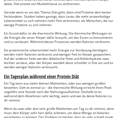
dabei, Fett anstatt von Muskelmasse zu verbrennen.
Gerade wenn es um das Thema Diät geht, dann sind Proteine dein bester
Verbündeter. Studien haben gezeigt, dass Leute, die mehr proteinhaltige
Lebensmittel zu sich nehmen mehr Fett verbrennen, als Menschen, die nur
wenige Proteine zu sich nehmen.
Ein Grund dafür ist die thermische Wirkung. Die thermische Wirkungen ist
die Energie die unser Körper dafür braucht, um das Essen zu konsumieren
und zu verdauen. Während dieses Prozesses werden Kalorien verbrannt.
Da proteinreiche Lebensmittel mehr Energie zur Verdauung benötigen,
werden mehr Kalorien verbrannt und weniger Fett im Körper gespeichert.
Auf der anderen Seite werden diätetische Fette und Kohlenhydrate zwar
leichter verdaut, aber der Körper wandelt diese schneller in Fett um und es
werden weniger Kalorien verbraucht.
Ein Tagesplan während einer Protein Diät
Ein Tag kann aus vielen kleinen Mahlzeiten, oder aus wenigen großen
bestehen. Sieh es einmal so – die thermische Wirkung erreicht ihren Peak
ungefähr eine Stunde nach der Nahrungsaufnahme. Deshalb ist es
während dem Abnehmen sehr wichtig, wann und wie du deine Kalorien zu
dir nimmst.
Wenn du zwei oder drei sehr große Mahlzeiten am Tag zu dir nimmst, dann
muss dein Körper sehr hart dafür arbeiten, um diese Menge an Kalorien
verarbeiten zu können. Das Problem ist hierbei, dass du sehr schnell müde