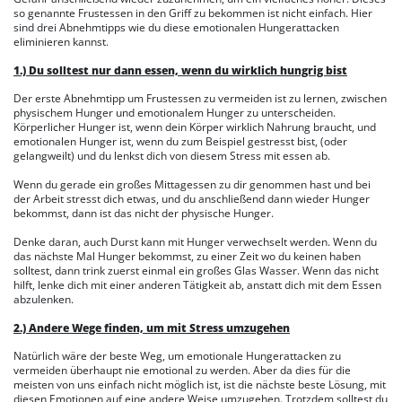
so genannte Frustessen in den Griff zu bekommen ist nicht einfach. Hier
sind drei Abnehmtipps wie du diese emotionalen Hungerattacken
eliminieren kannst.
1.) Du solltest nur dann essen, wenn du wirklich hungrig bist
Der erste Abnehmtipp um Frustessen zu vermeiden ist zu lernen, zwischen
physischem Hunger und emotionalem Hunger zu unterscheiden.
Körperlicher Hunger ist, wenn dein Körper wirklich Nahrung braucht, und
emotionalen Hunger ist, wenn du zum Beispiel gestresst bist, (oder
gelangweilt) und du lenkst dich von diesem Stress mit essen ab.
Wenn du gerade ein großes Mittagessen zu dir genommen hast und bei
der Arbeit stresst dich etwas, und du anschließend dann wieder Hunger
bekommst, dann ist das nicht der physische Hunger.
Denke daran, auch Durst kann mit Hunger verwechselt werden. Wenn du
das nächste Mal Hunger bekommst, zu einer Zeit wo du keinen haben
solltest, dann trink zuerst einmal ein großes Glas Wasser. Wenn das nicht
hilft, lenke dich mit einer anderen Tätigkeit ab, anstatt dich mit dem Essen
abzulenken.
2.) Andere Wege finden, um mit Stress umzugehen
Natürlich wäre der beste Weg, um emotionale Hungerattacken zu
vermeiden überhaupt nie emotional zu werden. Aber da dies für die
meisten von uns einfach nicht möglich ist, ist die nächste beste Lösung, mit
diesen Emotionen auf eine andere Weise umzugehen. Trotzdem solltest du