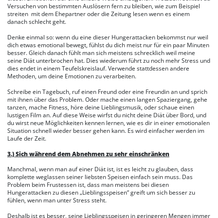
Versuchen von bestimmten Auslösern fern zu bleiben, wie zum Beispiel
streiten mit dem Ehepartner oder die Zeitung lesen wenn es einem
danach schlecht geht.
Denke einmal so: wenn du eine dieser Hungerattacken bekommst nur weil
dich etwas emotional bewegt, fühlst du dich meist nur für ein paar Minuten
besser. Gleich danach fühlt man sich meistens schrecklich weil meine
seine Diät unterbrochen hat. Dies wiederum führt zu noch mehr Stress und
dies endet in einem Teufelskreislauf. Verwende stattdessen andere
Methoden, um deine Emotionen zu verarbeiten.
Schreibe ein Tagebuch, ruf einen Freund oder eine Freundin an und sprich
mit ihnen über das Problem. Oder mache einen langen Spaziergang, gehe
tanzen, mache Fitness, höre deine Lieblingsmusik, oder schaue einen
lustigen Film an. Auf diese Weise wirfst du nicht deine Diät über Bord, und
du wirst neue Möglichkeiten kennen lernen, wie es dir in einer emotionalen
Situation schnell wieder besser gehen kann. Es wird einfacher werden im
Laufe der Zeit.
3.) Sich während dem Abnehmen zu sehr einschränken
Manchmal, wenn man auf einer Diät ist, ist es leicht zu glauben, dass
komplette weglassen seiner liebsten Speisen einfach sein muss. Das
Problem beim Frustessen ist, dass man meistens bei diesen
Hungerattacken zu diesen „Lieblingsspeisen“ greift um sich besser zu
fühlen, wenn man unter Stress steht.
Deshalb ist es besser, seine Lieblingsspeisen in geringeren Mengen immer